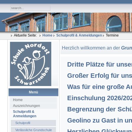
Aktuelle Seite:
Home
Schulprofil & Anmeldungen
Termine
Herzlich willkommen an der
Grun
Dritte Plätze für uns
Großer Erfolg für un
Was für eine große A
Menü
Einschulung 2026/20
Home
Auszeichnungen
Begrenzung der Schü
Schulprofil &
Anmeldungen
Geolino zu Gast in u
Schulprofil
Herzlichen Glückwun
Verlässliche Grundschule