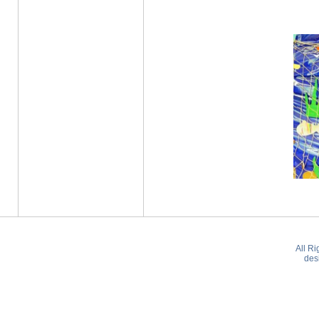
All R
des