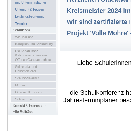
und Unterrichtsfächer
Kreismeister 2024 im 
Unterricht & Pausen
Leistungsbeurteilung
Wir sind zertifiziert
Termine
Schulteam
Projekt 'Volle Möhre'
Wir über uns
Kollegium und Schulleitung
Die Schatzinsel:
Willkommen in unserer
Offenen Ganztagsschule
Liebe Schülerinnen 
Sekretariat und
Hausmeisterei
Schulsozialarbeit
Mensa
die Schulkonferenz h
Gesamtelternbeirat
Jahresterminplaner bes
Schulverein
Kontakt & Impressum
Alle Beiträge...